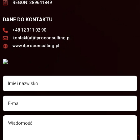
REGON: 389641849
h
DANE DO KONTAKTU
+48 12 311 02 90

kontakt(at)itproconsulting.pl

www.itproconsulting.pl
